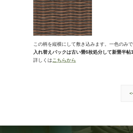
この柄を縦横にして敷き込みます。一色のみで
入れ替えパックは古い畳6枚処分して新畳半帖
詳しくは
こちらから
<