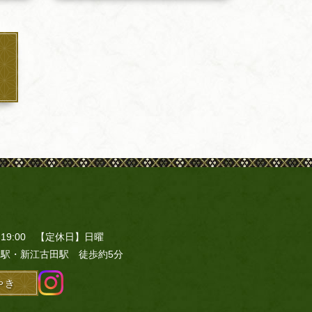
～19:00 【定休日】日曜
駅・新江古田駅 徒歩約5分
やき