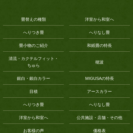
畳替えの種類
洋室から和室へ
へりつき畳
へりなし畳
畳小物のご紹介
和紙畳の特長
清流・カクテルフィット・
穂波
ちゅら
銀白・銀白カラー
MIGUSAの特長
目積
アースカラー
へりつき畳
へりなし畳
洋室から和室へ
公共施設・店舗・その他
お客様の声
価格表