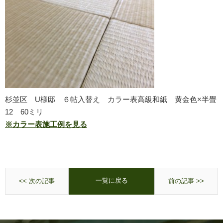
杉並区 U様邸 ６帖入替え カラー表高級和紙 黄金色×半畳
12 60ミリ
※カラー表施工例を見る
一覧に戻る
<< 次の記事
前の記事 >>